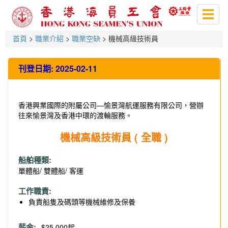
Toggl
naviga
首頁
>
職業介紹
>
職業空缺
> 機械高級技術員
刊登日期: 2025-02-11
香港興業國際的附屬公司—愉景灣航運服務有限公司，營辦
往來愉景灣及香港中環的渡輪服務。
機械高級技術員 ( 全職 )
船舶種類:
單體船/ 雙體船/ 客運
工作職責:
負責船隻及碼頭等機械維修及保養
薪金:
$25,000起