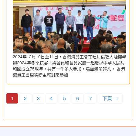
2024年12月10日至11日，香港海員工會在旺角倫敦大酒樓舉
辦2024年冬季蛇宴，與會員和會員家屬一起慶祝中華人民共
和國成立75周年。共有一千多人參加，場面熱鬧非凡。 香港
海員工會周德礎主席對來參加
1
2
3
4
5
6
7
下頁 →