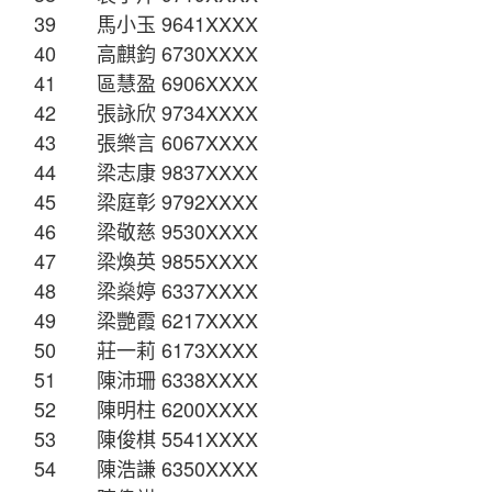
39
馬小玉 9641XXXX
40
高麒鈞 6730XXXX
41
區慧盈 6906XXXX
42
張詠欣 9734XXXX
43
張樂言 6067XXXX
44
梁志康 9837XXXX
45
梁庭彰 9792XXXX
46
梁敬慈 9530XXXX
47
梁煥英 9855XXXX
48
梁燊婷 6337XXXX
49
梁艷霞 6217XXXX
50
莊一莉 6173XXXX
51
陳沛珊 6338XXXX
52
陳明柱 6200XXXX
53
陳俊棋 5541XXXX
54
陳浩謙 6350XXXX